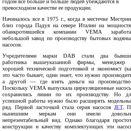
годом все больше и больше людей убеждаются в
превосходном качестве ее продукции.
Начиналось все в 1975 г., когда в местечке Местри
близ города Падуя на севере Италии на мощност
обанкротившейся компании VEMA заработа
небольшой завод по производству бытовых водян
насосов.
Учредителями марки DAB стали два бывши
работника вышеуказанной фирмы, менеджер 
хорошей технической подготовкой и экономист (к
это часто бывает, один знает, что нужно производит
а другой — где взять деньги на производство)
Поскольку VEMA выпускала циркуляционные насос
сохранились линии по их производству. Но дл
успешной работы нужно было расширять модельн
ряд. Первой ласточкой стала серия насосов
JET
. 
нынешним меркам они имели довольн
непрезентабельный вид. Однако благодаря просто
конструкции и качеству комплектующих эти насо