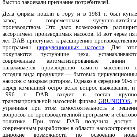
быстро завоевали признание потребителей.
Дела фирмы пошли в гору и в 1981 г. был купл
завод с современным чугунно-литейны
производством. Это дало возможность расширит
ассортимент производимых насосов. И вот через пя
лет DAB приступает к расширению производственн
программы
циркуляционных насосов
. Для этог
покупаются пустующие цеха, устанавливаютс
современные автоматизированные линии 
налаживается производство самого массового н
сегодня вида продукции — бытовых циркуляционн
насосов с мокрым ротором. Однако в середине 90-х г
перед компанией остро встал вопрос выживания, и
1996 г. DAB входит в состав крупно
транснациональной насосной фирмы
GRUNDFOS
, 
утрачивая при этом самостоятельность в решен
вопросов по производственной программе и сбытов
политике. При этом DAB получила доступ 
современным разработкам в области насосостроения
широкие возможности по освоению новы