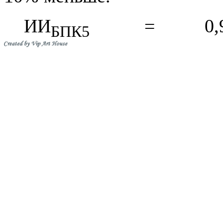
ИИ
= 0,90 кг 
БПК5