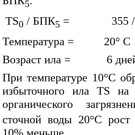
БПК
.
5
TS
/ БПК
= 355 / 40
0
5
Температура = 20° C
Возраст ила = 6 дне
При температуре 10°С обр
избыточного ила TS на 
органического загрязн
сточной воды 20°C рост
10% меньше.