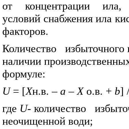
от концентрации ила, 
условий снабжения ила ки
факторов.
Количество избыточного и
наличии производственных
формуле:
U
= [
X
н.в. –
а
–
Х
о.в. +
b
] 
где
U-
количество избыточ
неочищенной води;