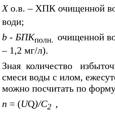
Х
о.в. – ХПК очищенной в
води;
b - БПК
очищенной во
полн.
– 1,2 мг/л).
Зная количество избыточн
смеси воды с илом, ежесут
можно посчитать по форму
п
= (
U
Q
)/С
,
2